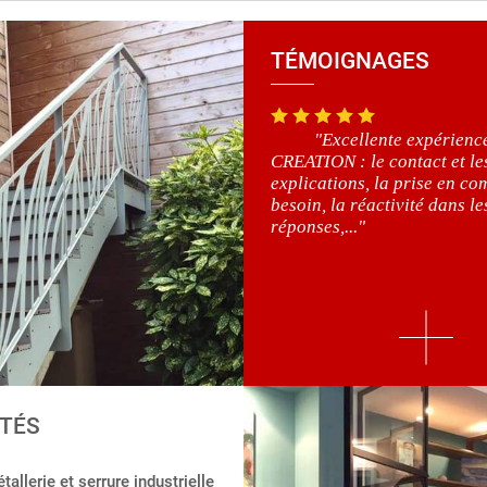
TÉMOIGNAGES
"Excellente expérien
CREATION : le contact et le
explications, la prise en co
besoin, la réactivité dans le
réponses,..."
TÉS
S 2023