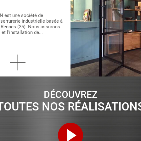
ENVIE D'UNE TERRASSE AU
OTIS, D'UN BALCON POUR L'
N'ATTENDEZ PAS FAITES NOUS
S DEMANDES DÈS A...
DÉCOUVREZ
TOUTES NOS RÉALISATION