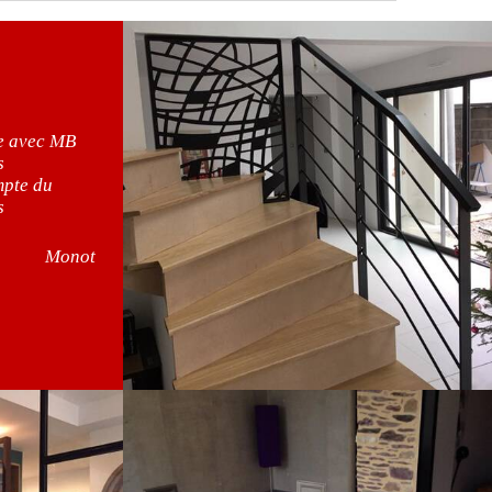
ce avec MB
s
mpte du
s
Monot