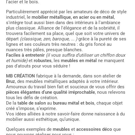
l'acier et le bois.
Particulièrement apprécié par les amateurs de déco de style
industriel, le
mobilier métallique, en acier ou en métal
,
s'intègre tout aussi bien dans des intérieurs à l'ambiance
plus classique. Alliance de l'élégance et de la sobriété, il
trouvera facilement sa place, quel que soit votre univers de
départ
(classique, zen, baroque, ... )
grâce à la pureté de ses
lignes et ses couleurs très neutres : du gris foncé au
nuances très pâles, presque blanches.
Faciles à entretenir
(il vous suffira d'utiliser un chiffon doux
et humide)
et
robustes
, les
meubles en métal
ne manquent
pas d'atouts pour vous séduire !
MB CRÉATION
fabrique à la demande, dans son atelier de
Bruz
, des meubles métalliques adaptés à votre intérieur.
Amoureux du travail bien fait et soucieux de vous offrir des
pièces élégantes d'une qualité irréprochable
, nous relevons
tous les défis de création.
De la
table de salon
au
bureau métal et bois
, chaque objet
créé s’impose, s’exprime.
Vos idées alliées à notre savoir-faire donne naissance à du
mobilier aussi esthétique, qu’unique.
Quelques exemples de
meubles
et
accessoires déco
que
nous pouvons réaliser pour vous :