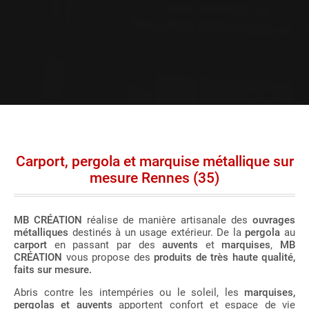
Carport, pergola et marquise métallique sur
mesure Rennes (35)
MB CRÉATION
réalise de manière artisanale des
ouvrages
métalliques
destinés à un usage extérieur. De la
pergola
au
carport
en passant par des
auvents
et
marquises
,
MB
CRÉATION
vous propose des
produits de très haute qualité,
faits sur mesure.
Abris contre les intempéries ou le soleil, les
marquises,
pergolas et auvents
apportent confort et espace de vie