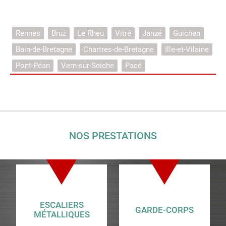
Rennes
Bruz
Le Rheu
Vitré
Janzé
Guichen
Bain-de-Bretagne
Chartres-de-Bretagne
Ille-et-Vilaine
Pont-Péan
Vern-sur-Seiche
Pacé
NOS PRESTATIONS
ESCALIERS
GARDE-CORPS
MÉTALLIQUES