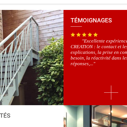
TÉMOIGNAGES
"Excellente expérien
CREATION : le contact et le
explications, la prise en co
besoin, la réactivité dans le
réponses,..."
TÉS